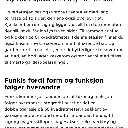
Hovedetasjen har også store utearealer med lang
terrasse på to sider, den ene også overbygget.
Kjøkkenet er romslig og ligger adskilt fra stue men uten
dør slik at du får inn lys fra to sider. Til sammen er stue
og kjøkken på 61 kvadratmeter. I denne etasjen finner du
også husets største soverom med tilhørende bad og
garderobe. I sokkeletasjen er det ytterligere to soverom,
et bad, en bod, eget vaskerom og stor entré med plass
til smarte garderobeløsninger.
Funkis fordi form og funksjon
følger hverandre
Funkis kommer jo fra ideen om at form og funksjon
følger hverandre. Integrert i huset er det en
dobbeltgarasje på 36 kvadratmeter. I bakkant av
garasjen er det en bod med to innganger, hendig til
lagring av gressklipper, hagesakser, dekk, verktøy og
annet utstyr som trengs til bilene og på grunnplanet. Fra