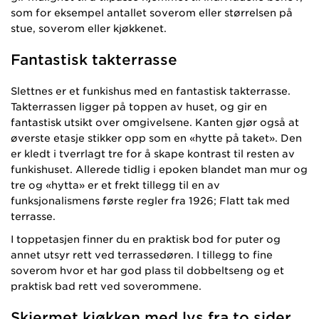
som for eksempel antallet soverom eller størrelsen på
stue, soverom eller kjøkkenet.
Fantastisk takterrasse
Slettnes er et funkishus med en fantastisk takterrasse.
Takterrassen ligger på toppen av huset, og gir en
fantastisk utsikt over omgivelsene. Kanten gjør også at
øverste etasje stikker opp som en «hytte på taket». Den
er kledt i tverrlagt tre for å skape kontrast til resten av
funkishuset. Allerede tidlig i epoken blandet man mur og
tre og «hytta» er et frekt tillegg til en av
funksjonalismens første regler fra 1926; Flatt tak med
terrasse.
I toppetasjen finner du en praktisk bod for puter og
annet utsyr rett ved terrassedøren. I tillegg to fine
soverom hvor et har god plass til dobbeltseng og et
praktisk bad rett ved soverommene.
Skjermet kjøkken med lys fra to sider