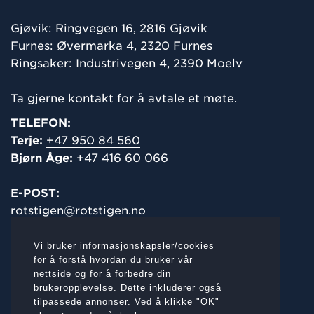
Gjøvik: Ringvegen 16,
2816 Gjøvik
Furnes: Øvermarka 4, 2320 Furnes
Ringsaker: Industrivegen 4, 2390 Moelv
Ta gjerne kontakt for å avtale et møte.
TELEFON:
Terje:
+47 950 84 560
Bjørn Åge:
+47 416 60 066
E-POST:
rotstigen@rotstigen.no
salg@rotstigen.no
Vi bruker informasjonskapsler/cookies
for å forstå hvordan du bruker vår
Org.nr.:
nettside og for å forbedre din
960 873 319 Rotstigen AS
brukeropplevelse. Dette inkluderer også
tilpassede annonser. Ved å klikke "OK"