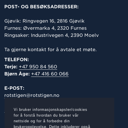
POST- OG BESØKSADRESSER:
Gjøvik: Ringvegen 16,
2816 Gjøvik
Furnes: Øvermarka 4, 2320 Furnes
Ringsaker: Industrivegen 4, 2390 Moelv
Ta gjerne kontakt for å avtale et møte.
TELEFON:
Terje:
+47 950 84 560
Bjørn Åge:
+47 416 60 066
E-POST:
rotstigen@rotstigen.no
salg@rotstigen.no
Vi bruker informasjonskapsler/cookies
for å forstå hvordan du bruker vår
Org.nr.:
nettside og for å forbedre din
960 873 319 Rotstigen AS
brukeropplevelse. Dette inkluderer også