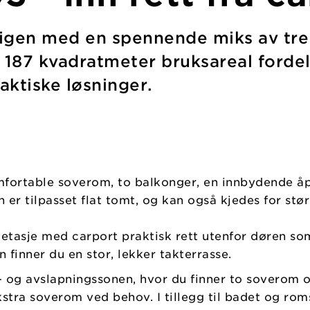
gen med en spennende miks av tre o
87 kvadratmeter bruksareal fordelt 
aktiske løsninger.
omfortable soverom, to balkonger, en innbydende åp
er tilpasset flat tomt, og kan også kjedes for stør
e etasje med carport praktisk rett utenfor døren s
finner du en stor, lekker takterrasse.
le- og avslapningssonen, hvor du finner to soverom 
kstra soverom ved behov. I tillegg til badet og ro