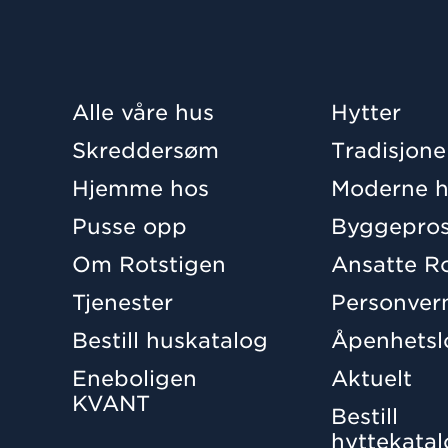
Alle våre hus
Hytter
Skreddersøm
Tradisjone
Hjemme hos
Moderne h
Pusse opp
Byggepros
Om Rotstigen
Ansatte R
Tjenester
Personver
Bestill huskatalog
Åpenhetsl
Eneboligen
Aktuelt
KVANT
Bestill
hyttekata