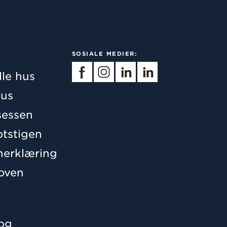
SOSIALE MEDIER:
lle hus
us
essen
otstigen
nerklæring
oven
log