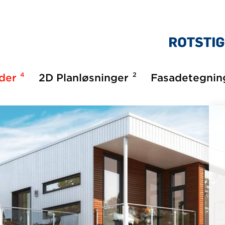
4
2
lder
2D Planløsninger
Fasadetegnin