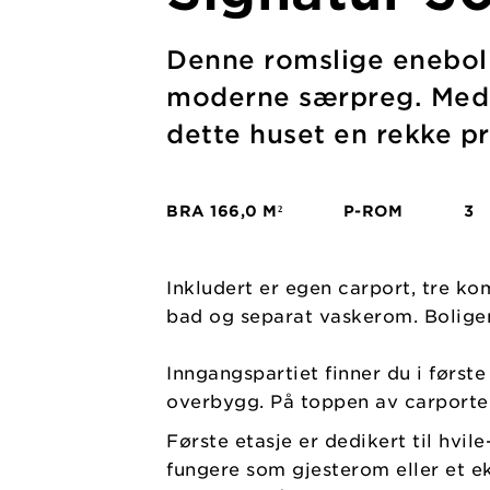
Denne romslige eneboli
moderne særpreg. Med 1
dette huset en rekke pr
BRA
166,0 M²
P-ROM
3
Inkludert er egen carport, tre k
bad og separat vaskerom. Boligen 
Inngangspartiet finner du i først
overbygg. På toppen av carporten 
Første etasje er dedikert til hvi
fungere som gjesterom eller et e