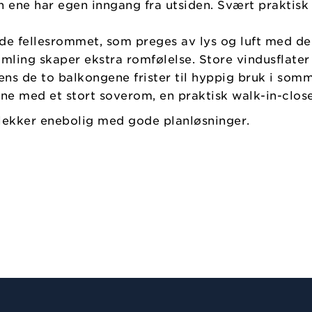
 ene har egen inngang fra utsiden. Svært praktisk 
nde fellesrommet, som preges av lys og luft med d
imling skaper ekstra romfølelse. Store vindusflate
ns de to balkongene frister til hyppig bruk i somm
ne med et stort soverom, en praktisk walk-in-closet
lekker enebolig med gode planløsninger.