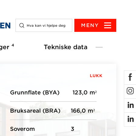
MENY
4
ger
Tekniske data
LUKK
Grunnflate (BYA)
123,0 m²
Bruksareal (BRA)
166,0 m²
Soverom
3