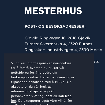
POST- OG BESØKSADRESSER:
Gjøvik: Ringvegen 16,
2816 Gjøvik
Furnes: Øvermarka 4, 2320 Furnes
Ringsaker: Industrivegen 4, 2390 Moelv
Ta gjerne kontakt for å avtale et møte.
Vi bruker informasjonskapsler/cookies
for å forstå hvordan du bruker vår
TELEFON:
nettside og for å forbedre din
Terje:
+47 950 84 560
brukeropplevelse. Dette inkluderer også
Bjørn Åge:
+47 416 60 066
tilpassede annonser. Ved å klikke "OK"
aksepterer du vår bruk av
informasjonskapsler og vår
E-POST:
personvernerklæring,
som du kan lese
rotstigen@rotstigen.no
her
. Du aksepterer også våre vilkår for