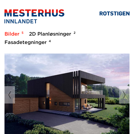
5
2
Bilder
2D Planløsninger
4
Fasadetegninger